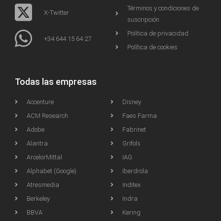
Términos y condiciones de
X-Twitter
suscripción
Política de privacidad
+34 644 15 64 27
Política de cookies
Todas las empresas
Accenture
Disney
ACM Research
Faes Farma
Adobe
Fabrinet
Alantra
Grifols
ArcelorMittal
IAG
Alphabet (Google)
Iberdrola
Atresmedia
Inditex
Berkeley
Indra
BBVA
Kering