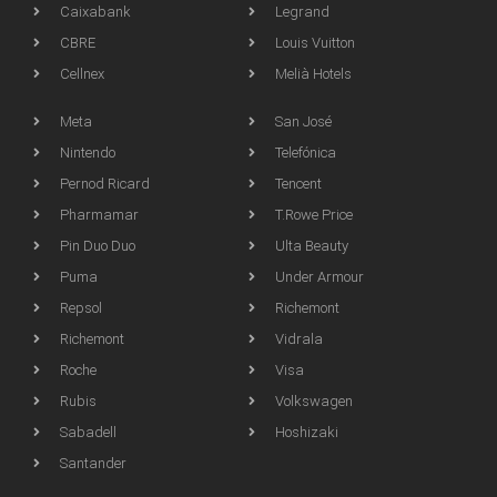
Caixabank
Legrand
CBRE
Louis Vuitton
Cellnex
Melià Hotels
Meta
San José
Nintendo
Telefónica
Pernod Ricard
Tencent
Pharmamar
T.Rowe Price
Pin Duo Duo
Ulta Beauty
Puma
Under Armour
Repsol
Richemont
Richemont
Vidrala
Roche
Visa
Rubis
Volkswagen
Sabadell
Hoshizaki
Santander