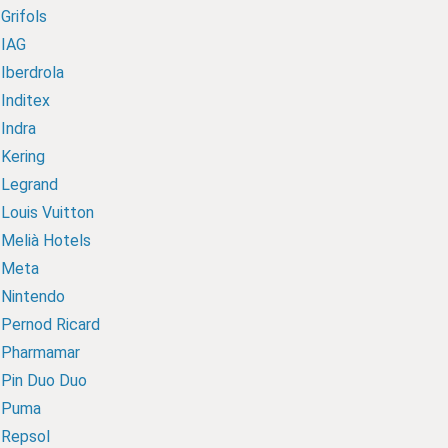
Grifols
IAG
Iberdrola
Inditex
Indra
Kering
Legrand
Louis Vuitton
Melià Hotels
Meta
Nintendo
Pernod Ricard
Pharmamar
Pin Duo Duo
Puma
Repsol