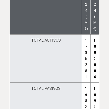
2
2
4
4
(
(
M
M
€)
€)
TOTAL ACTIVOS
1.
1.
7
8
8
0
6.
0.
2
0
8
0
1
6
TOTAL PASIVOS
1.
1.
6
6
8
9
2.
4.