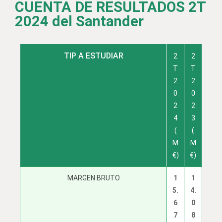
CUENTA DE RESULTADOS 2T
2024 del Santander
TIP A ESTUDIAR
2
2
T
T
2
2
0
0
2
2
4
3
(
(
M
M
€)
€)
MARGEN BRUTO
1
1
5.
4.
6
0
7
8