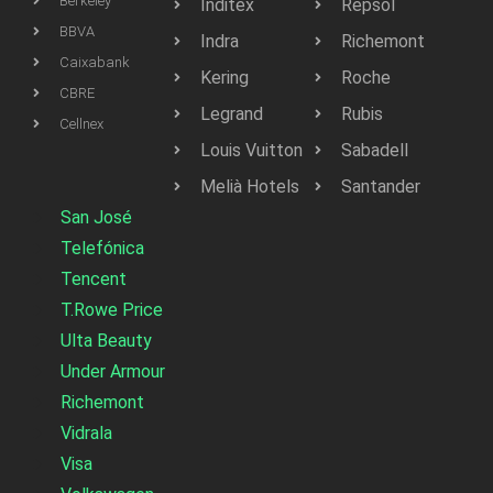
Berkeley
Inditex
Repsol
BBVA
Indra
Richemont
Caixabank
Kering
Roche
CBRE
Legrand
Rubis
Cellnex
Louis Vuitton
Sabadell
Melià Hotels
Santander
San José
Telefónica
Tencent
T.Rowe Price
Ulta Beauty
Under Armour
Richemont
Vidrala
Visa