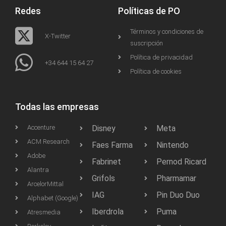
Redes
Políticas de PO
Términos y condiciones de
X-Twitter
suscripción
Política de privacidad
+34 644 15 64 27
Política de cookies
Todas las empresas
Accenture
Disney
Meta
ACM Research
Faes Farma
Nintendo
Adobe
Fabrinet
Pernod Ricard
Alantra
Grifols
Pharmamar
ArcelorMittal
IAG
Pin Duo Duo
Alphabet (Google)
Iberdrola
Puma
Atresmedia