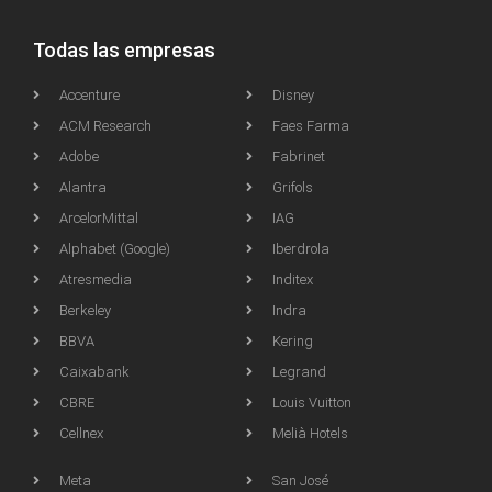
Todas las empresas
Accenture
Disney
ACM Research
Faes Farma
Adobe
Fabrinet
Alantra
Grifols
ArcelorMittal
IAG
Alphabet (Google)
Iberdrola
Atresmedia
Inditex
Berkeley
Indra
BBVA
Kering
Caixabank
Legrand
CBRE
Louis Vuitton
Cellnex
Melià Hotels
Meta
San José