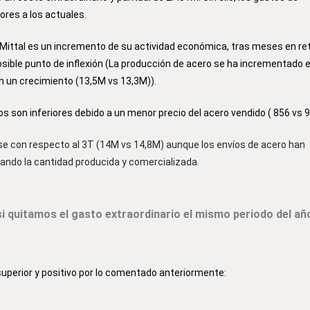
iores a los actuales.
rMittal es un incremento de su actividad económica, tras meses en re
sible punto de inflexión (La producción de acero se ha incrementado 
n un crecimiento (13,5M vs 13,3M)).
sos son inferiores debido a un menor precio del acero vendido ( 856 vs 9
se con respecto al 3T (14M vs 14,8M) aunque los envíos de acero han
rando la cantidad producida y comercializada.
i quitamos el gasto extraordinario el mismo periodo del añ
superior y positivo por lo comentado anteriormente: