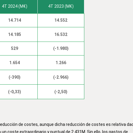
4T 2024 (M€)
4T 2023 (M€)
14.714
14.552
14.185
16.532
529
(-1.980)
1.654
1.266
(-390)
(-2.966)
(-0,33)
(-2,50)
reducción de costes, aunque dicha reducción de costes es relativa da
un coste extraordinario y puntual de 2.431M. Sin ello, los gastos de