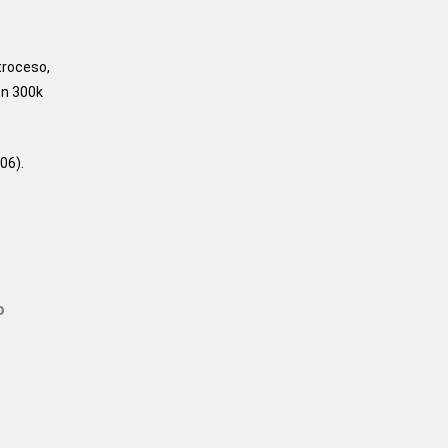
troceso,
en 300k
06).
o