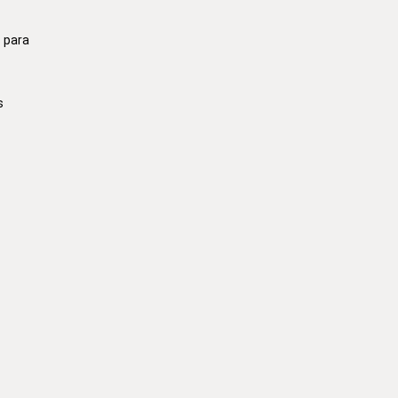
 para
s