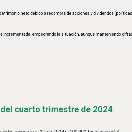
atrimonio neto debido a recompra de acciones y dividendos (políticas
nte incrementada, empeorando la situación, aunque manteniendo cifra
l cuarto trimestre de 2024
endidas respecto al 3T de 2024 (+100.000 toneladas más).