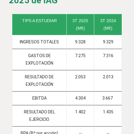
2025 de IAG
TIPS A ESTUDIAR
3T 2025
3T 2024
(M€)
(M€)
INGRESOS TOTALES
9.328
9.329
GASTOS DE
7.275
7.316
EXPLOTACIÓN
RESULTADO DE
2.053
2.013
EXPLOTACIÓN
EBITDA
4.304
3.667
RESULTADO DEL
1.402
1.435
EJERCICIO
BPA (Bº por acción)
--
--