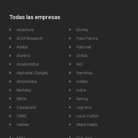
Todas las empresas
Accenture
Disney
ACM Research
Faes Farma
Adobe
Fabrinet
Alantra
Grifols
ArcelorMittal
IAG
Alphabet (Google)
Iberdrola
Atresmedia
Inditex
Berkeley
Indra
BBVA
Kering
Caixabank
Legrand
CBRE
Louis Vuitton
Cellnex
Melià Hotels
Meta
San José