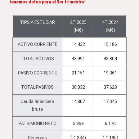
tenemos datos para el 3er trimestre!
TIPS A ESTUDIAR
2T 2025
4T 2024
(M€)
(M€)
ACTIVO CORRIENTE
14.432
15.186
TOTAL ACTIVOS
43.991
43.804
PASIVO CORRIENTE
21.151
19.361
TOTAL PASIVOS
38.032
37.628
Deuda financiera
14.807
17.345
bruta
PATRIMONIO NETO
5.959
6.170
Reservas
(-1.334)
(-1.180)