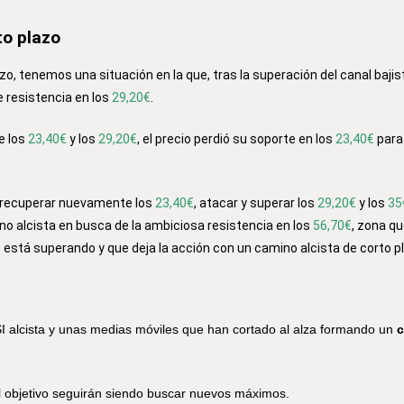
to plazo
zo, tenemos una situación en la que, tras la superación del canal bajist
 resistencia en los
29,20€
.
re los
23,40€
y los
29,20€
, el precio perdió su soporte en los
23,40€
para
a recuperar nuevamente los
23,40€
, atacar y superar los
29,20€
y los
35
ino alcista en busca de la ambiciosa resistencia en los
56,70€
, zona q
, está superando y que deja la acción con un camino alcista de corto p
SI alcista y unas medias móviles que han cortado al alza formando un
c
el objetivo seguirán siendo buscar nuevos máximos.