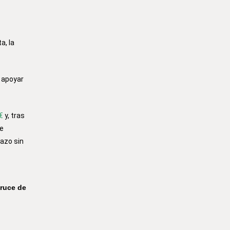
a, la
 apoyar
€
y
, tras
ue
lazo sin
ruce de