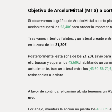
Objetivo de ArcelorMittal (MTS) a cor
Si observamos la gráfica de ArcelorMittal a corto pla
acción recuperó los
23,40€
para atacar la importante
Tras varios intentos fallidos, y un lateral creado ent
en la zona de los
21,20€.
Posteriormente, ésta zona de los
21,20€
sirvió par
ello, buscar y superar los
43,60€
, habilitando un cam
actualmente, tras un lateral entre los
[43,60-56,70]€
resistencias a la vista.
A favor de continuar el camino alcista tenemos un R
oro.
Por abajo, mientras la acción no pierda los
43,60€
, 