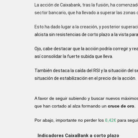
La acción de Caixabank, tras la fusión, ha comenza
sector bancario, que ha llevado a superar las zonas 
Esto ha dado lugar a la creación, y posterior super
alcista sin resistencias de corto plazo a la vista p
Ojo, cabe destacar que la acción podría corregir y r
así consolidar la fuerte subida que lleva.
También destaca la caída del RSI y la situación del 
situación de estabilización en el precio de la acción.
A favor de seguir subiendo y buscar nuevos máximo
que han cortado al alza formando un
cruce de oro
.
Por abajo, importante no perder los
8,42€
para segui
Indicadores CaixaBank a corto plazo