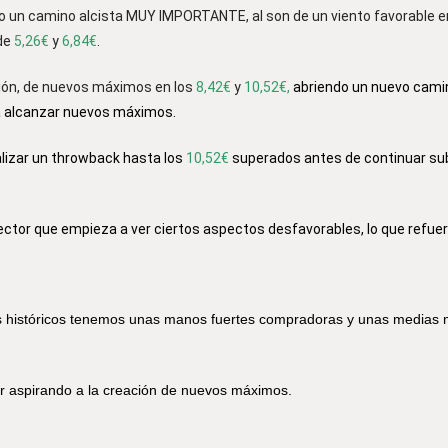
do un camino alcista MUY IMPORTANTE, al son de un viento favorable e
de
5,26€
y
6,84€
.
ación, de nuevos máximos en los
8,42€
y
10,52€,
abriendo un nuevo cami
ara alcanzar nuevos máximos.
ealizar un throwback hasta los
10,52€
superados antes de continuar su
sector que empieza a ver ciertos aspectos desfavorables, lo que refuer
s históricos tenemos unas manos fuertes compradoras y unas medias 
r aspirando a la creación de nuevos máximos.