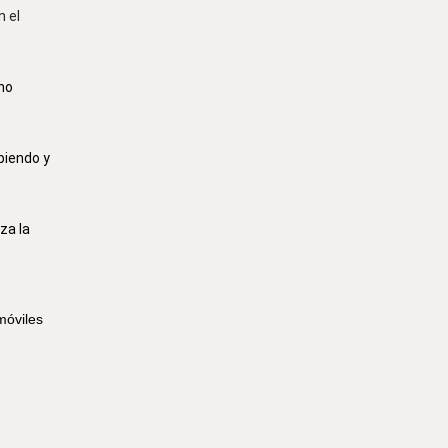
n el
no
biendo y
za la
móviles