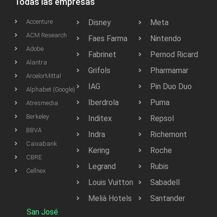
Todas las empresas
Accenture
Disney
Meta
ACM Research
Faes Farma
Nintendo
Adobe
Fabrinet
Pernod Ricard
Alantra
Grifols
Pharmamar
ArcelorMittal
IAG
Pin Duo Duo
Alphabet (Google)
Iberdrola
Puma
Atresmedia
Berkeley
Inditex
Repsol
BBVA
Indra
Richemont
Caixabank
Kering
Roche
CBRE
Legrand
Rubis
Cellnex
Louis Vuitton
Sabadell
Melià Hotels
Santander
San José