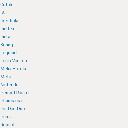
Grifols
IAG
Iberdrola
Inditex
Indra
Kering
Legrand
Louis Vuitton
Melià Hotels
Meta
Nintendo
Pernod Ricard
Pharmamar
Pin Duo Duo
Puma
Repsol