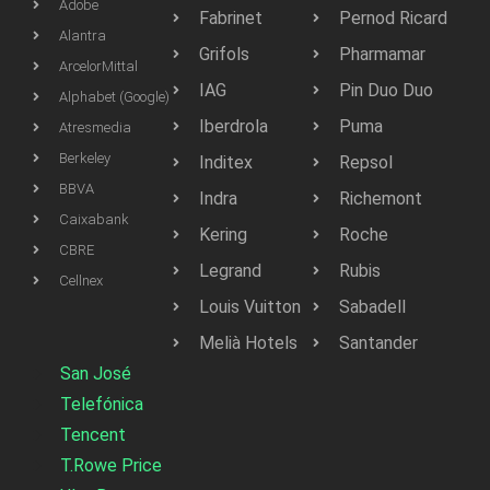
Adobe
Fabrinet
Pernod Ricard
Alantra
Grifols
Pharmamar
ArcelorMittal
IAG
Pin Duo Duo
Alphabet (Google)
Iberdrola
Puma
Atresmedia
Berkeley
Inditex
Repsol
BBVA
Indra
Richemont
Caixabank
Kering
Roche
CBRE
Legrand
Rubis
Cellnex
Louis Vuitton
Sabadell
Melià Hotels
Santander
San José
Telefónica
Tencent
T.Rowe Price