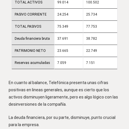
TOTAL ACTIVOS
99.014
100.502
PASIVO CORRIENTE
24.254
25.734
TOTAL PASIVOS
75.349
77.753
Deuda financiera bruta
37.691
38.782
PATRIMONIO NETO
23.665
22.749
Reservas acumuladas
7.059
7.151
En cuanto al balance, Telefónica presenta unas cifras
positivas en lineas generales, aunque es cierto que los
activos disminuyen ligeramente, pero es algo lógico con las
desinversiones de la compañía.
La deuda financiera, por su parte, disminuye, punto crucial
para la empresa.