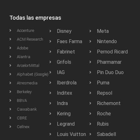
Todas las empresas
Accenture
Disney
Meta
ACM Research
Faes Farma
Nintendo
Adobe
Fabrinet
Pernod Ricard
Alantra
Grifols
Pharmamar
ArcelorMittal
IAG
Pin Duo Duo
Alphabet (Google)
Iberdrola
Puma
Atresmedia
Berkeley
Inditex
Repsol
BBVA
Indra
Richemont
Caixabank
Kering
Roche
CBRE
Legrand
Rubis
Cellnex
Louis Vuitton
Sabadell