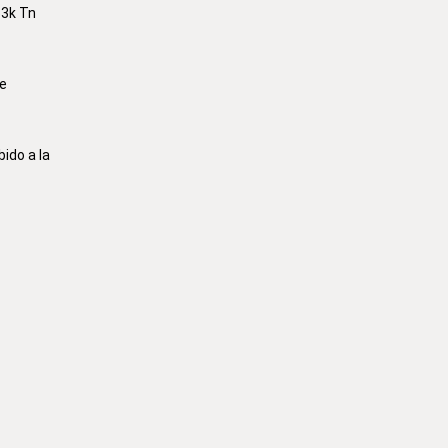
53k Tn
de
ido a la