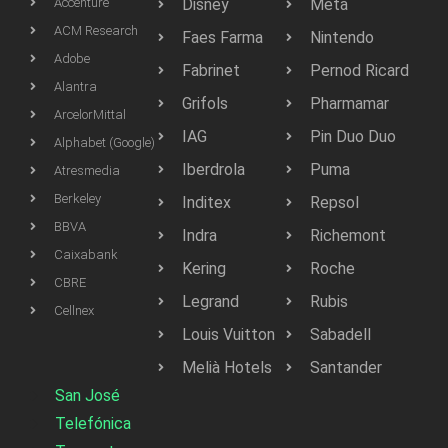
Accenture
Disney
Meta
ACM Research
Faes Farma
Nintendo
Adobe
Fabrinet
Pernod Ricard
Alantra
Grifols
Pharmamar
ArcelorMittal
IAG
Pin Duo Duo
Alphabet (Google)
Iberdrola
Puma
Atresmedia
Berkeley
Inditex
Repsol
BBVA
Indra
Richemont
Caixabank
Kering
Roche
CBRE
Legrand
Rubis
Cellnex
Louis Vuitton
Sabadell
Melià Hotels
Santander
San José
Telefónica