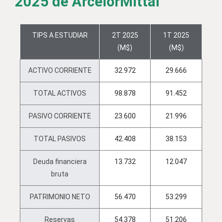
2025 de ArcelorMittal
TIPS A ESTUDIAR
2T 2025
1T 2025
(M$)
(M$)
ACTIVO CORRIENTE
32.972
29.666
TOTAL ACTIVOS
98.878
91.452
PASIVO CORRIENTE
23.600
21.996
TOTAL PASIVOS
42.408
38.153
Deuda financiera
13.732
12.047
bruta
PATRIMONIO NETO
56.470
53.299
Reservas
54.378
51.206