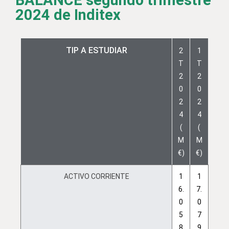
BALANCE segundo trimestre
2024 de Inditex
TIP A ESTUDIAR
2
1
T
T
2
2
0
0
2
2
4
4
(
(
M
M
€)
€)
ACTIVO CORRIENTE
1
1
6.
7.
0
0
5
7
8
9