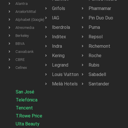
Alantra
Grifols
Pharmamar
ArcelorMittal
IAG
Pin Duo Duo
Alphabet (Google)
Iberdrola
Puma
Atresmedia
Berkeley
Inditex
Repsol
BBVA
Indra
Richemont
Caixabank
Kering
Roche
CBRE
Legrand
Rubis
Cellnex
Louis Vuitton
Sabadell
Melià Hotels
Santander
San José
Telefónica
Tencent
T.Rowe Price
Ulta Beauty