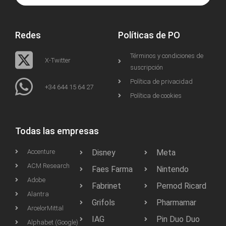
Redes
Políticas de PO
Términos y condiciones de
X-Twitter
suscripción
Política de privacidad
+34 644 15 64 27
Política de cookies
Todas las empresas
Accenture
Disney
Meta
ACM Research
Faes Farma
Nintendo
Adobe
Fabrinet
Pernod Ricard
Alantra
Grifols
Pharmamar
ArcelorMittal
IAG
Pin Duo Duo
Alphabet (Google)