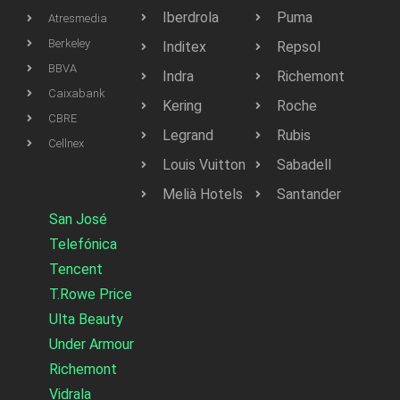
Iberdrola
Puma
Atresmedia
Berkeley
Inditex
Repsol
BBVA
Indra
Richemont
Caixabank
Kering
Roche
CBRE
Legrand
Rubis
Cellnex
Louis Vuitton
Sabadell
Melià Hotels
Santander
San José
Telefónica
Tencent
T.Rowe Price
Ulta Beauty
Under Armour
Richemont
Vidrala