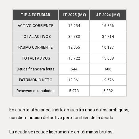
TIP A ESTUDIAR
1T 2025 (M€)
4T 2024 (M€)
ACTIVO CORRIENTE
16.254
16.356
TOTAL ACTIVOS
34.783
34.714
PASIVO CORRIENTE
12.055
10.187
TOTAL PASIVOS
16.722
15.038
Deuda financiera bruta
544
606
PATRIMONIO NETO
18.061
19.676
Reservas acumuladas
5.973
6.382
En cuanto al balance, Inditex muestra unos datos ambiguos,
con disminución del activo pero también de la deuda.
La deuda se reduce ligeramente en términos brutos.