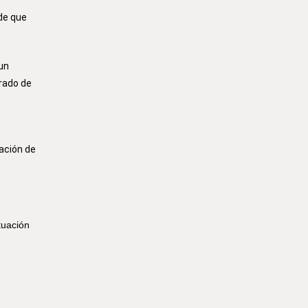
 de que
un
rado de
ación de
tuación