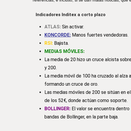
referencias, e incluso, si se dan malas noticias, que
Indicadores Inditex a corto plazo
ATLAS:
Sin activar.
KONCORDE
:
Manos fuertes vendedoras.
RSI:
Bajista.
MEDIAS MÓVILES:
La media de 20 hizo un cruce alcista sobr
y 200.
La media móvil de 100 ha cruzado al alza a
formando un cruce de oro.
Las medias móviles de 200 se sitúan en e
de los 52€, donde actúan como soporte.
BOLLINGER:
El valor se encuentra dentro 
bandas de Bollinger, en la parte baja.