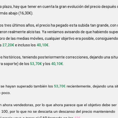
to plazo, hay que tener en cuenta la gran evolución del precio después
 más abajo (16,30€).
 tres últimos años, el precio ha pegado esta subida tan grande, con 
ieron realmente alcistas. Ya veníamos avisando de que habiendo supe
ro de las medias móviles, cualquier objetivo era posible, consiguiendo
os
27,20€
e incluso los
40,10€.
s históricos, teniendo posteriormente correcciones, dejando una situ
ora soporte) de los
53,70€
y los
40,10€
.
e se hayan superado también los
53,70€
recientemente
, dejando una si
 poco.
n ahora vendedoras, por lo que ahora parece que el objetivo debe ser
e 100, por lo que no se descarta un descanso del precio manteniendo