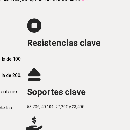
 el precio vaya a tapar el GAP formado en los
43€
.
Resistencias clave
--
e la de 100
 la de 200,
Soportes clave
l entorno
53,70€, 40,10€, 27,20€ y 23,40€
de las