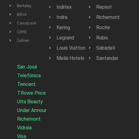
Berkeley
Inditex
Repsol
BBVA
Indra
Richemont
Caixabank
Kering
Roche
CBRE
Legrand
Rubis
Cellnex
Louis Vuitton
Sabadell
Melià Hotels
Santander
San José
Telefónica
Tencent
T.Rowe Price
Ulta Beauty
Under Armour
Richemont
Vidrala
Visa