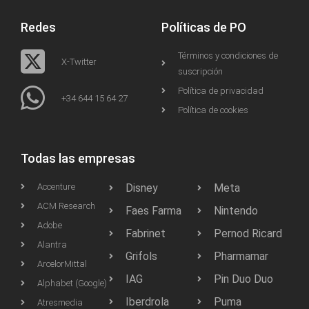
Redes
Políticas de PO
Términos y condiciones de
X-Twitter
suscripción
Política de privacidad
+34 644 15 64 27
Política de cookies
Todas las empresas
Accenture
Disney
Meta
ACM Research
Faes Farma
Nintendo
Adobe
Fabrinet
Pernod Ricard
Alantra
Grifols
Pharmamar
ArcelorMittal
IAG
Pin Duo Duo
Alphabet (Google)
Iberdrola
Puma
Atresmedia